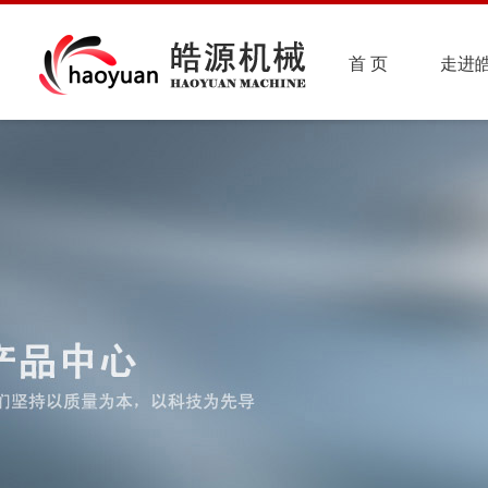
首 页
走进