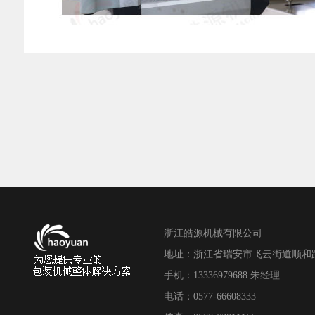
浙江皓源机械有限公司
地址：浙江省瑞安市飞云街道顺和路18
手机：13336979688 朱经理
电话：0577-66608333