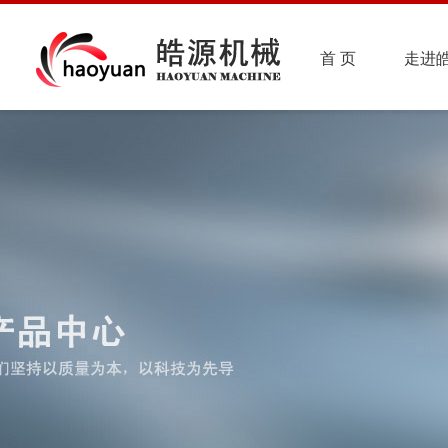
首 页
走进