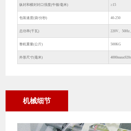
纵封和横封封口强度(牛顿/毫米)
≥15
包装速度(袋/分秒)
40-250
总功率(千瓦)
220V、50Hz
整机重量(公斤)
500KG
外形尺寸(毫米)
4000mmx920
机械细节