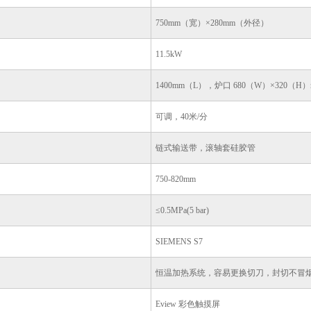
750mm（宽）×280mm（外径）
11.5kW
1400mm（L），炉口 680（W）×320（H）
可调，40米/分
链式输送带，滚轴套硅胶管
750-820mm
≤0.5MPa(5 bar)
SIEMENS S7
恒温加热系统，容易更换切刀，封切不冒
Eview 彩色触摸屏