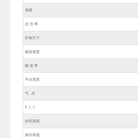
薄膜
总 功 率
炉体尺寸
输送速度
输 送 带
平台高度
气 压
P L C
封切系统
操作界面