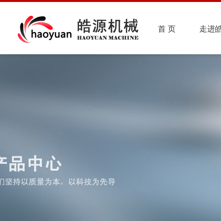
首 页
走进