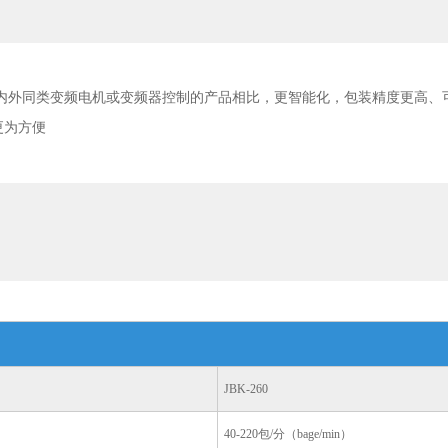
国内外同类变频电机或变频器控制的产品相比，更智能化，包装精度更高、
更为方便
JBK-260
40-220包/分（bage/min）