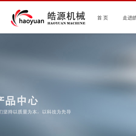
首 页
走进