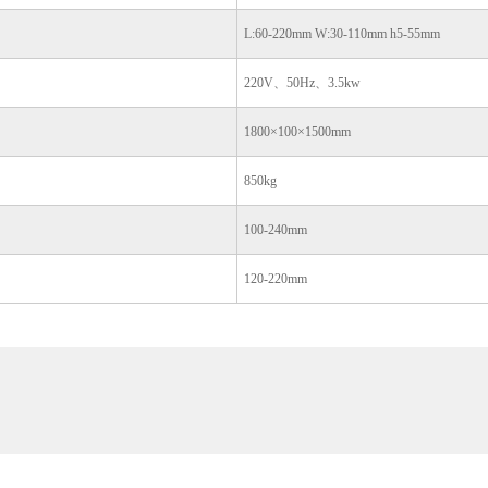
L:60-220mm W:30-110mm h5-55mm
220V、50Hz、3.5kw
1800×100×1500mm
850kg
100-240mm
120-220mm