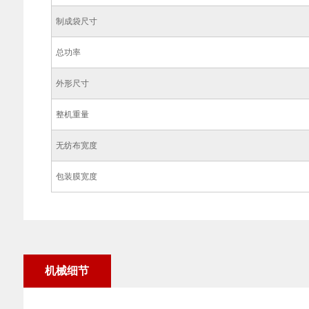
制成袋尺寸
总功率
外形尺寸
整机重量
无纺布宽度
包装膜宽度
机械细节