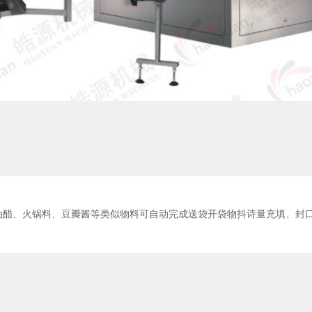
油醋、火锅料、豆瓣酱等类似物料可自动完成送袋开袋物抖诗量充填、封