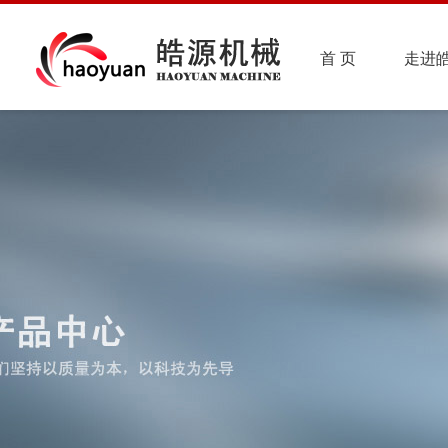
首 页
走进