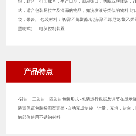
填，封合，打印批号，生产日期，加易撕口，切断或联体袋，
式，适合包装易拉丝及滴漏的物品，如洗发液等类似的物料 封
袋，果酱。 包装材料：纸/聚乙烯聚酯/铝箔/聚乙烯尼龙/聚乙
墨轮式）；电脑控制装置
产品特点
-背封，三边封，四边封包装形式 -包装运行数据及调节在显示
装置保证包装袋图案完整 -自动完成制袋，计量，充填，封台，
触部位使用不锈钢材料